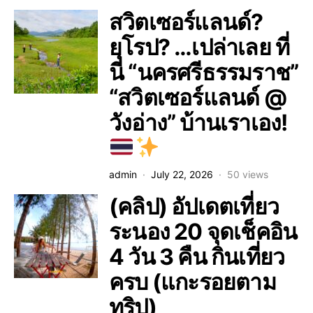
สวิตเซอร์แลนด์?
ยุโรป? …เปล่าเลย ที่
นี่ “นครศรีธรรมราช”
“สวิตเซอร์แลนด์ @
วังอ่าง” บ้านเราเอง!
admin
July 22, 2026
50 views
(คลิป) อัปเดตเที่ยว
ระนอง 20 จุดเช็คอิน
4 วัน 3 คืน กินเที่ยว
ครบ (แกะรอยตาม
ทริป)