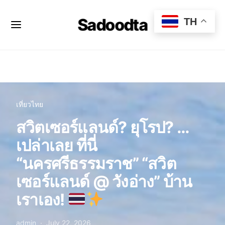
Sadoodta
TH
เที่ยวไทย
สวิตเซอร์แลนด์? ยุโรป? …
เปล่าเลย ที่นี่
“นครศรีธรรมราช” “สวิต
เซอร์แลนด์ @ วังอ่าง” บ้าน
เราเอง!
admin
July 22, 2026