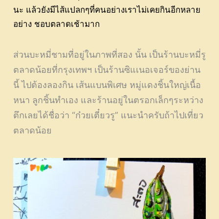
นะ แล้วยังมีไส้แปลกๆที่คนอย่างเราไม่เคยกินอีกหลาย
อย่าง ชอบตลาดเช้ามาก
ส่วนบะหมี่ชามที่อยู่ในภาพที่สอง นั้น เป็นร้านบะหมี่รู
ตลาดน้อยที่กรุงเทพฯ เป็นร้านซิแเนอเจอร์ของย่าน
นี้ ไปต้องลองกิน เส้นแบนพิเศษ หมู่แดงชิ้นใหญ่เนื้อ
หนา ลูกชิ้นทำเอง และร้านอยู่ในตรอกเล็กๆระหว่าง
ตึกเลยได้ชื่อว่า “ก๋วยเตี๋ยวรู” แนะนำครับถ้าไปเที่ยว
ตลาดน้อย