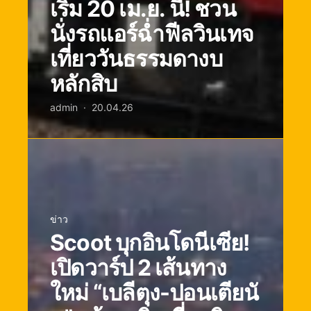
เริ่ม 20 เม.ย. นี้! ชวน
นั่งรถแอร์ฉ่ำฟีลวินเทจ
เที่ยววันธรรมดางบ
หลักสิบ
admin
20.04.26
ข่าว
Scoot บุกอินโดนีเซีย!
เปิดวาร์ป 2 เส้นทาง
ใหม่ “เบลีตุง-ปอนเตียนั