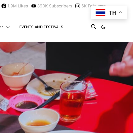
1.9M
Likes
390K
Subscribers
6K
Followers
TH
ไทย
EVENTS AND FESTIVALS