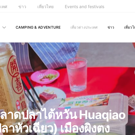
ะเทศ
ข่าว
เที่ยวไทย
Events and festivals
CAMPING & ADVENTURE
เที่ยวต่างประเทศ
ข่าว
เที่ยว
่ตลาดปลาไต้หวัน Huaqiao
าหัวเฉียว) เมืองผิงตง