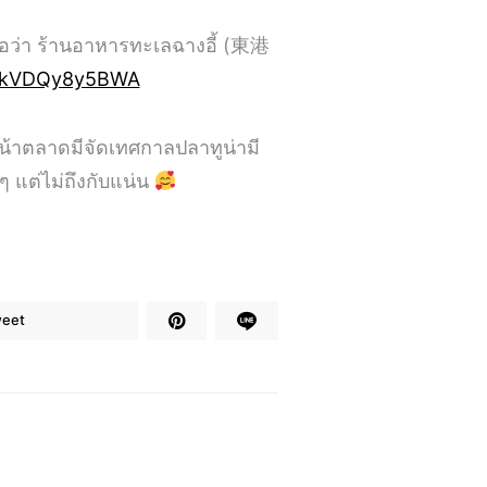
ชื่อว่า ร้านอาหารทะเลฉางอี้ (東港
FWkVDQy8y5BWA
น้าตลาดมีจัดเทศกาลปลาทูน่ามี
 แต่ไม่ถึงกับแน่น
eet