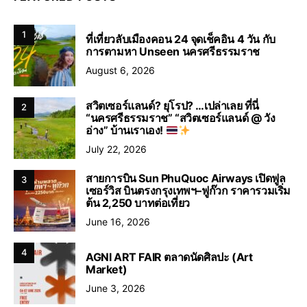
1
ที่เที่ยวลับเมืองคอน 24 จุดเช็คอิน 4 วัน กับ
การตามหา Unseen นครศรีธรรมราช
August 6, 2026
สวิตเซอร์แลนด์? ยุโรป? …เปล่าเลย ที่นี่
2
“นครศรีธรรมราช” “สวิตเซอร์แลนด์ @ วัง
อ่าง” บ้านเราเอง!
July 22, 2026
สายการบิน Sun PhuQuoc Airways เปิดฟูล
3
เซอร์วิส บินตรงกรุงเทพฯ–ฟูก๊วก ราคารวมเริ่ม
ต้น 2,250 บาทต่อเที่ยว
June 16, 2026
4
AGNI ART FAIR ตลาดนัดศิลปะ (Art
Market)
June 3, 2026