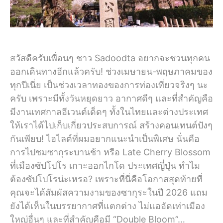
สวัสดีครับเพื่อนๆ ชาว Sadoodta อยากจะชวนทุกคน
ออกเดินทางอีกแล้วครับ! ช่วงเมษายน-พฤษภาคมของ
ทุกปีเนี่ย เป็นช่วงเวลาทองของการท่องเที่ยวจริงๆ นะ
ครับ เพราะมีทั้งวันหยุดยาว อากาศดีๆ และที่สำคัญคือ
มีงานเทศกาลอีเวนต์เด็ดๆ ทั้งในไทยและต่างประเทศ
ให้เราได้ไปเก็บเกี่ยวประสบการณ์ สร้างคอนเทนต์ปังๆ
กันเพียบ! ไฮไลต์ที่ผมอยากแนะนำเป็นพิเศษ นั่นคือ
การไปชมซากุระบานช้า หรือ Late Cherry Blossom
ที่เมืองซัปโปโร เกาะฮอกไกโด ประเทศญี่ปุ่น ทำไม
ต้องซัปโปโรน่ะเหรอ? เพราะที่นี่คือโอกาสสุดท้ายที่
คุณจะได้สัมผัสความงามของซากุระในปี 2026 แถม
ยังได้เห็นในบรรยากาศที่แตกต่าง ไม่แออัดเท่าเมือง
ใหญ่อื่นๆ และที่สำคัญคือมี “Double Bloom”…