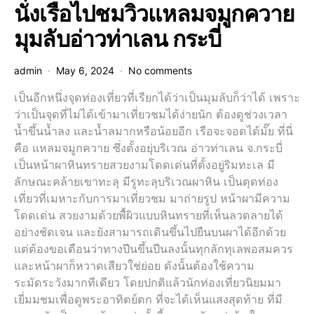
นั่งเรือไปชมวิวแหลมจมูกควาย
มุมลับอ่าวท่าเลน กระบี่
admin
May 6, 2024
No comments
เป็นอีกหนึ่งจุดท่องเที่ยวที่เรียกได้ว่าเป็นมุมลับก็ว่าได้ เพราะ
ว่าเป็นจุดที่ไม่ได้เข้ามาเที่ยวชมได้ง่ายนัก ต้องดูช่วงเวลา
น้ำขึ้นน้ำลง และน้ำลมากหรือน้อยอีก เรือจะจอดได้มั๊ย ที่นี่
คือ แหลมจมูกควาย ซึ่งตั้งอยุ่บริเวณ อ่าวท่าเลน จ.กระบี่
เป็นหน้าผาหินทรายสวยงามโดดเด่นที่ตั้งอยู่ริมทะเล มี
ลักษณะคล้ายเขาทะลุ มีรูทะลุบริเวณผาหิน เป็นตุดท่อง
เที่ยวที่เมหาะกับการมาเที่ยวชม มาถ่ายรูป หน้าผามีความ
โดดเด่น สวยงามด้วยพื้ผิวแบบหินทรายที่เห็นลวดลายได้
อย่างชัดเจน และยังสามารถเดินขึ้นไปยืนบนผาได้อีกด้วย
แต่ต้องขอเตือนว่าทางปีนขึ้นปีนลงนั้นทุกลักทุเลพอสมควร
และหน้าผาก็หวาดเสียวใช่ย่อย ดังนั้นต้องใช้ความ
ระมัดระวังมากทีเดียว โดยปกติแล้วนักท่องเที่ยวนิยมมา
เยี่มมชมเพื่อดูพระอาทิตย์ตก ที่จะได้เห็นแสงสุดท้าย ที่มี