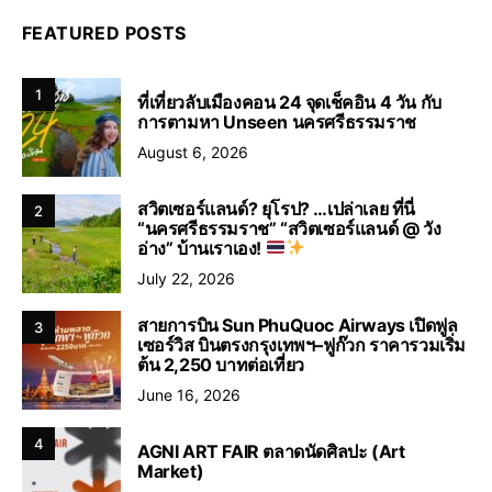
FEATURED POSTS
1
ที่เที่ยวลับเมืองคอน 24 จุดเช็คอิน 4 วัน กับ
การตามหา Unseen นครศรีธรรมราช
August 6, 2026
สวิตเซอร์แลนด์? ยุโรป? …เปล่าเลย ที่นี่
2
“นครศรีธรรมราช” “สวิตเซอร์แลนด์ @ วัง
อ่าง” บ้านเราเอง!
July 22, 2026
สายการบิน Sun PhuQuoc Airways เปิดฟูล
3
เซอร์วิส บินตรงกรุงเทพฯ–ฟูก๊วก ราคารวมเริ่ม
ต้น 2,250 บาทต่อเที่ยว
June 16, 2026
4
AGNI ART FAIR ตลาดนัดศิลปะ (Art
Market)