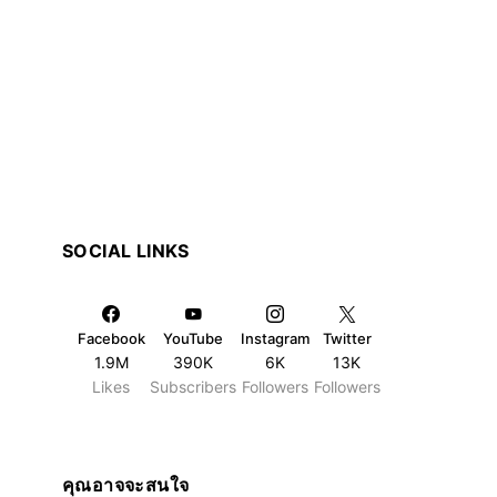
เที่ยวไทย
Camping & adventure
Reviews
ที่พัก
โร
SOCIAL LINKS
อุทยานแห่งชาติหมู่เกาะลันตา
รีวิว Rawi War
จังหวัดกระบี่
Spa เกาะลันตา:
สงบในสระธรรมช
Facebook
YouTube
Instagram
Twitter
admin
April 4, 2026
อันดาม
1.9M
390K
6K
13K
Likes
Subscribers
Followers
Followers
admin
April
คุณอาจจะสนใจ