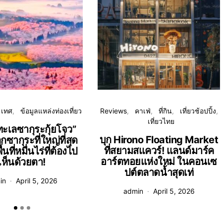
ะเทศ
ข้อมูลแหล่งท่องเที่ยว
Reviews
คาเฟ่
ที่กิน
เที่ยวช้อปปิ้ง
เที่ยวไทย
ทะเลซากุระกุ้ยโจว”
บุก Hirono Floating Market
กซากุระที่ใหญ่ที่สุด
ที่สยามสแควร์! แลนด์มาร์ค
นที่หมื่นไร่ที่ต้องไป
อาร์ตทอยแห่งใหม่ ในคอนเซ
เห็นด้วยตา!
ปต์ตลาดน้ำสุดเท่
in
April 5, 2026
admin
April 5, 2026