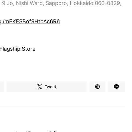
mu 9 Jo, Nishi Ward, Sapporo, Hokkaido 063-0829,
.gl/mEKFSBof9HtoAc6R6
Flagship Store
Tweet