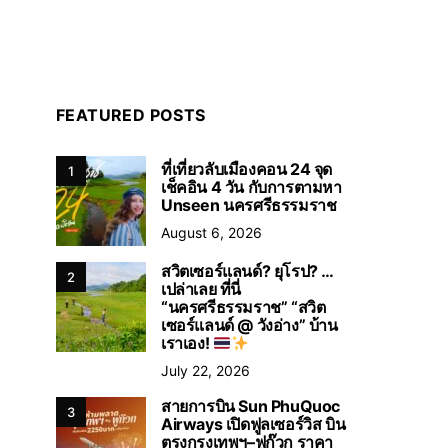
FEATURED POSTS
ที่เที่ยวลับเมืองคอน 24 จุด
1
เช็คอิน 4 วัน กับการตามหา
Unseen นครศรีธรรมราช
August 6, 2026
สวิตเซอร์แลนด์? ยุโรป? …
2
เปล่าเลย ที่นี่
“นครศรีธรรมราช” “สวิต
เซอร์แลนด์ @ วังอ่าง” บ้าน
เราเอง!
July 22, 2026
สายการบิน Sun PhuQuoc
3
Airways เปิดฟูลเซอร์วิส บิน
ตรงกรุงเทพฯ–ฟูก๊วก ราคา