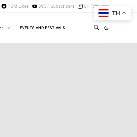
1.9M
Likes
390K
Subscribers
6K
Followers
TH
ไทย
EVENTS AND FESTIVALS