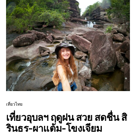
เที่ยวไทย
เที่ยวอุบลฯ ฤดูฝน สวย สดชื่น สิ
รินธร-ผาแต้ม-โขงเจียม