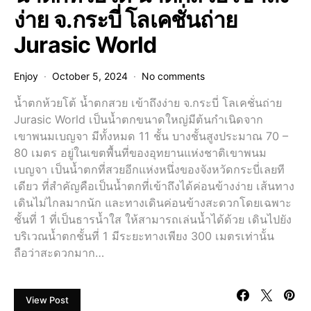
ง่าย จ.กระบี่ โลเคชั่นถ่าย
Jurasic World
Enjoy
October 5, 2024
No comments
น้ำตกห้วยโต้ น้ำตกสวย เข้าถึงง่าย จ.กระบี่ โลเคชั่นถ่าย
Jurasic World เป็น​น้ำ​ตก​ขนาดใหญ่มีต้นกำเนิดจาก
เขาพนมเบญจา มีทั้งหมด 11 ชั้น บางชั้นสูงประมาณ 70 –
80 เมตร อยู่ในเขตพื้นที่ของอุทยานแห่งชาติเขาพนม
เบญจา เป็นน้ำตกที่สวยอีกแห่งหนึ่งของจังหวัดกระบี่เลยที
เดียว ที่สำคัญคือเป็นน้ำตกที่เข้าถึงได้ค่อนข้างง่าย เส้นทาง
เดินไม่ไกลมากนัก และทางเดินค่อนข้างสะดวกโดยเฉพาะ
ชั้นที่ 1 ที่เป็นธารน้ำใส ให้สามารถเล่นน้ำได้ด้วย เดินไปยัง
บริเวณน้ำตกชั้นที่ 1 มีระยะทางเพียง​ 300 เมตรเท่านั้น
ถือว่าสะดวกมาก…
View Post