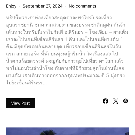
Enjoy
September 27, 2024
No comments
ทริปนี้พวกเราท่องเที่ยวสะดุดตาจะพาไปขับรถเที่ยว
อุบลราชธานี ชมความสวยงามของธรรมชาติฤดูฝน กันจ้า
เส้นทางในทริปนี้เราไปกันที่ อ.สิรินธร – โขงเจียม – ผาแต้ม
เราจะไปนอนที่เขื่อนสิรินธร 1 คืน และไปนอนที่ผาแต้ม 1
คืน มีจุดอัพเดทกันหลายจุด เที่ยวรอบเขื่อนสิรินธรในวัน
แรก สกายวอร์ค ที่พักบนทุ่งหญ้าริมน้ำ วัดเรืองแสง ไป
น้ำตกสร้อยสวรรค์ ผจญภัยกับการลุยไปเที่ยว ผาโสก แล้ว
พาไปนอนริมลำน้ำโขง กับคาเฟ่ที่มีวิวสวยสุดในย่านนี้เลย
ผาแต้ม เราเดินทางออกจากกรุงเทพประมาณ ตี 5 มุ่งตรง
ไปยังเขื่อนสิรินธร…
View Post