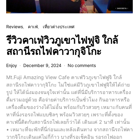
Reviews
คาเฟ่
เที่ยวต่างประเทศ
รีวิวคาเฟ่วิวภูเขาไฟฟูจิ ใกล้
สถานีรถไฟคาวากุจิโกะ
Enjoy
December 9, 2024
No comments
Mt.Fuji Amazing View Cafe คาเฟ่วิวภูเขาไฟฟูจิ ใกล้
สถานีรถไฟคาวากุจิโกะ ไม่ใช่แค่มีวิวภูเขาไฟฟูจิให้ได้ถ่าย
รูป ให้ได้นั่งมองจนจุใจเท่านั้น แต่ที่นี่มีบริการอาหารเครื่อง
ดื่มรวมอยู่ด้วย คือจ่ายค่าบริการเป็นชั่วโมง กินอาหารหรือ
เครื่องดื่มของว่างได้ไม่อั้น พร้อมกับวิวสวยๆ เหมาะกับคนที่
หาที่นั่งรอรถไฟแบบชิลๆ พร้อมวิวสวยๆ เพราะที่ตั้งของ
คาเฟ่นี้ติดกับสถานีรถไฟเลยก็ว่าได้ เดินแค่ 2 นาที เท่านั้น
• เหมาะที่จะพักที่นี่ก่อนและหลังเดินทาง จากสถานีรถไฟคา
วากูจิโกะเดินแค่ไม่กี่ก้าว บางที่รอเช็คอิน รอรถไฟออก