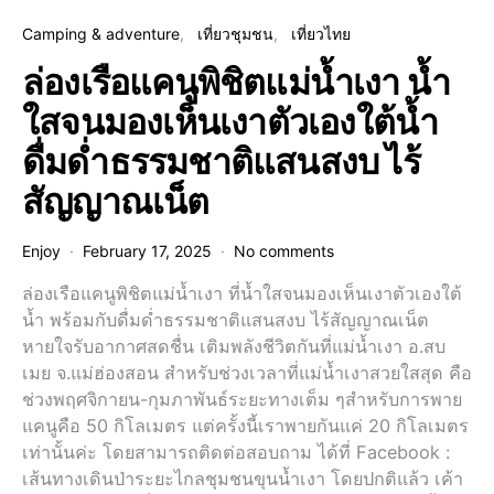
Camping & adventure
เที่ยวชุมชน
เที่ยวไทย
ล่องเรือแคนูพิชิตแม่น้ำเงา น้ำ
ใสจนมองเห็นเงาตัวเองใต้น้ำ
ดื่มด่ำธรรมชาติแสนสงบ ไร้
สัญญาณเน็ต
Enjoy
February 17, 2025
No comments
ล่องเรือแคนูพิชิตแม่น้ำเงา ที่น้ำใสจนมองเห็นเงาตัวเองใต้
น้ำ พร้อมกับดื่มด่ำธรรมชาติแสนสงบ ไร้สัญญาณเน็ต
หายใจรับอากาศสดชื่น เติมพลังชีวิตกันที่แม่น้ำเงา อ.สบ
เมย จ.แม่ฮ่องสอน สำหรับช่วงเวลาที่แม่น้ำเงาสวยใสสุด คือ
ช่วงพฤศจิกายน-กุมภาพันธ์ระยะทางเต็ม ๆสำหรับการพาย
แคนูคือ 50 กิโลเมตร แต่ครั้งนี้เราพายกันแค่ 20 กิโลเมตร
เท่านั้นค่ะ โดยสามารถติดต่อสอบถาม ได้ที่ Facebook :
เส้นทางเดินป่าระยะไกลชุมชนขุนน้ำเงา โดยปกติแล้ว เค้า