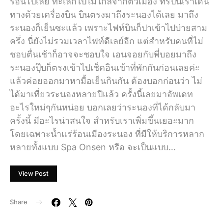
ร้อนไปเลย ทะเลก็ไปไม่ไกลจากตัวเมือง ทริปนี้เราเดิน
ทางด้วยเครื่องบิน บินตรงมาถึงระนองได้เลย มาถึง
ระนองก็เย็นซะแล้ว เพราะไฟท์บินก็ปาเข้าไปบ่ายสาม
ครึ่ง นี่ยังไม่รวมเวลาไฟท์ดีเลย์อีก แต่สำหรับคนที่ไม่
ชอบตื่นเช้าก็อาจจะชอบใจ เอนจอยกับพี่บอยมาถึง
ระนองปุ๊บก็ตรงเข้าไปเช็คอินเข้าที่พักกันก่อนเลยค่ะ
แล้วค่อยออกมาหามื้อเย็นกินกัน ต้องบอกก่อนว่า ไม่
ได้มาเที่ยวระนองหลายปีแล้ว ครั้งนี้เลยมาอัพเดท
อะไรใหม่ๆกันหน่อย บอกเลยว่าระนองที่ได้กลับมา
ครั้งนี้ มีอะไรน่าสนใจ สำหรับเราเพิ่มขึ้นเยอะมาก
โดยเฉพาะน้ำแร่ร้อนเมืองระนอง ที่มีให้บริการหลาก
หลายทั้งแบบ Spa Onsen หรือ จะเป็นแบบ…
View Post
Share