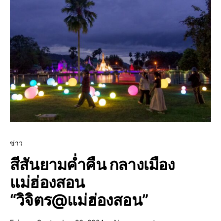
ข่าว
สีสันยามค่ำคืน กลางเมือง
แม่ฮ่องสอน
“วิจิตร@แม่ฮ่องสอน”