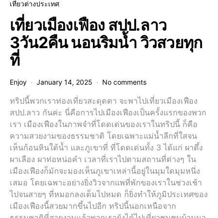
เที่ยวต่างประเทศ
เที่ยวเมืองเฟือง สปป.ลาว
3วัน2คืน นอนริมน้ำ วิวสวยทุก
ที่
Enjoy
January 14, 2025
No comments
ทริปนี้พวกเราท่องเที่ยวสะดุดตา จะพาไปเที่ยวเมืองเฟือง
สปป.ลาว กันค่ะ นี่คือการไปเมืองเฟืองเป็นครั้งแรกของพวก
เรา เมืองเฟืองในภาพจำที่โดดเด่นของเราในทริปนี้ ก็คือ
ความสวยงามของธรรมชาติ โดยเฉพาะแม่น้ำลีกที่ใสจน
เห็นก้อนหินใต้น้ำ และภูเขาที่ ที่โดดเด่นทั้ง 3 ได้แก่ ผาตึ้ง
ผาเลือง ผาท่อหน่อคำ เวลาที่เราไปตามสถานที่ต่างๆ ใน
เมืองเฟืองก็มักจะมองเห็นภูเขาเหล่านี้อยู่ในมุมใดมุมหนึ่ง
เสมอ โดยเฉพาะอย่างยิ่งวิวจากแพที่พักของเราในช่วงเช้า
ไปจนสายๆ ที่หมอกลงเต็มไปหมด ก็ยิ่งทำให้ภูมิประเทศของ
เมืองเฟืองนี้สวยมากขึ้นไปอีก ทริปนี้นอกเหนือจาก
ธรรมชาติที่สวยงามแล้วพวกเรายังได้ไปเที่ยวชุมชนบ้านนา