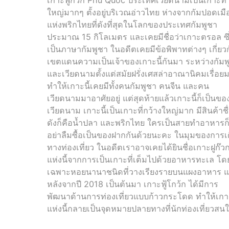
ใหญ่มากๆ ตั้งอยู่บริเวณอ่าวไทย ห่างจากกัมปอดเมื
แห่งพริกไทยที่ดังที่สุดในโลกของประเทศกัมพูชา
ประมาณ 15 กิโลเมตร และเคยมีชื่อว่าเกาะตรอล ซึ
เป็นภาษากัมพูชา ในอดีตเคยมีข้อพิพาทต่างๆ เกี่ยว
เขตแดนความเป็นเจ้าของเกาะนี้กันมา ระหว่างกัมพ
และเวียดนามตั้งแต่สมัยฝรั่งเศสล่าอาณานิคมเรื่อย
ทำให้เกาะนี้เคยมีทั้งคนกัมพูชา คนจีน และคน
เวียดนามมาอาศัยอยู่ แต่สุดท้ายแล้วเกาะนี้ก็เป็นขอ
เวียดนาม เกาะนี้เป็นเกาะที่กว้างใหญ่มาก มีสินค้าชื
ดังก็คือน้ำปลา และพริกไทย ใครเป็นสายทำอาหารก
อย่าลืมซื้อเป็นของฝากกันด้วยนะคะ ในมุมของการเ
ทางท่องเที่ยว ในอดีตเราอาจเคยได้ยินชื่อเกาะฝูก๊ว
แห่งนี้จากการเป็นเกาะที่เต็มไปด้วยอาหารทะเล โด
เฉพาะหอยนานาชนิดที่วางเรียงรายบนแผงอาหาร แ
หลังจากปี 2018 เป็นต้นมา เกาะฟู้โกว้ก ได้มีการ
พัฒนาด้านการท่องเที่ยวแบบก้าวกระโดด ทำให้เกา
แห่งนี้กลายเป็นจุดหมายปลายทางที่นักท่องเที่ยวสน