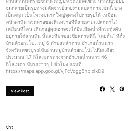
ผ่านลานหินทรายขนาดใหญ่บริเวณนี้กัดเซาะ นานนับร้อยปี
จนกลายเป็นรูปทรงมหัศจรรย์สวยงามแปลกตามเช่นนี้้ บาง
เป็นหลุม เป็นโพรงขนาดใหญ่จุดลงไปถ่ายรูปได้ เหมือน
หน้าผาหิน ลวดลายของหินทรายที่นี่สวยงามแปลกตาไม่
เหมือนที่ไหน เดินๆอยู่คุณอาจจะได้ยินเสียงน้ำที่กระทุ้งดัน
อยู่ภายใต้ลานหิน นั้นละที่มาของชื่อสถานที่นี้ “เลยดั้น” ที่ตั้ง
บ้านห้วยกะโปะ หมู่ 6 ตำบลหลักด่าน อำเภอน้ำหนาว
จังหวัดเพชรบูรณ์ขับผ่านหมู่บ้านห้วยกะโปะไปนิดเดียว
ประมาณ 1.7 กิโลเมตรห่างจากอำเภอน้ำหนาว 46
กิโลเมตร ขับรถราวๆ 1 ชั่วโมง แผนที่
https://maps.app.goo.gl/vjFcVogg5hbizikD9
View Post
ข่าว