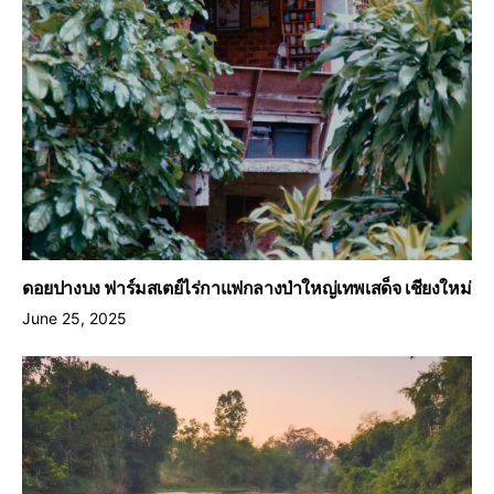
ดอยปางบง ฟาร์มสเตย์ไร่กาแฟกลางป่าใหญ่เทพเสด็จ เชียงใหม่
June 25, 2025