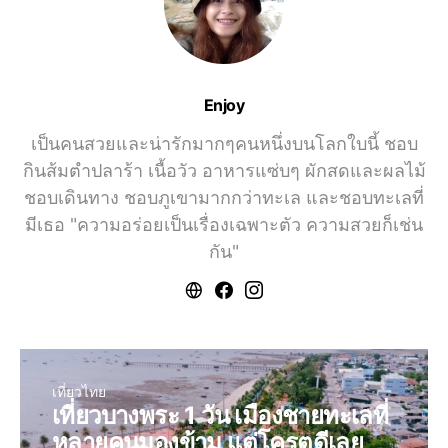
Enjoy
เป็นคนสวยและน่ารักมากๆคนหนึ่งบนโลกใบนี้ ชอบ
กินส้มตำปลาร้า เนื้อวัว อาหารแซ่บๆ ผักสดและผลไม้
ชอบเดินทาง ชอบภูเขามากกว่าทะเล และชอบทะเลที่
มีเธอ "ความอร่อยเป็นเรื่องเฉพาะตัว ความสวยก็เช่น
กัน"
เที่ยวไทย
เที่ยวบางพระ 1 วัน เมืองชายทะเลที่
หลายคนมองข้าม แต่โครตดีเลย