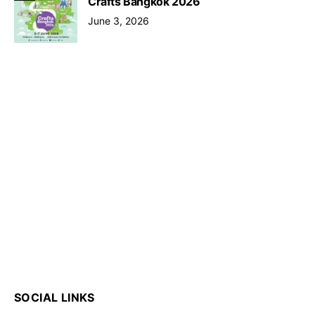
Crafts Bangkok 2026
June 3, 2026
SOCIAL LINKS