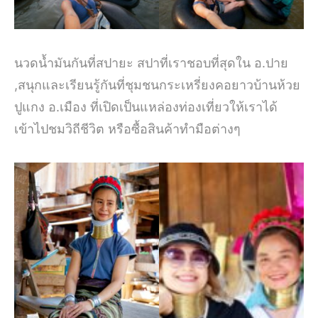
นวดน้ำมันกันที่สปายะ สปาที่เราชอบที่สุดใน อ.ปาย
,สนุกและเรียนรู้กันที่ชุมชนกระเหรี่ยงคอยาวบ้านห้วย
ปูแกง อ.เมือง ที่เปิดเป็นแหล่องท่องเที่ยวให้เราได้
เข้าไปชมวิถีชีวิต หรือซื้อสินค้าทำมือต่างๆ