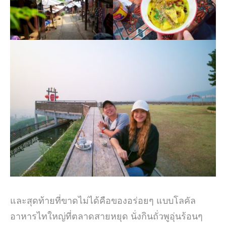
และสุดท้ายที่ขาดไม่ได้คือของอร่อยๆ แบบโลคัล
อาหารไทใหญ่ที่ตลาดสายหยุด นั่งกินถั่วพูอุ่นร้อนๆ