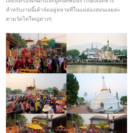
เสียงเครื่องดนตรีและผู้คนที่ฟ้อนรำไปตลอดทาง
สำหรับงานนี้เค้าจัดอยู่หลายที่ในแม่ฮ่องสอนเลยค่ะ
ตามวัดไทใหญ่ต่างๆ