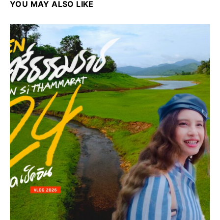
YOU MAY ALSO LIKE