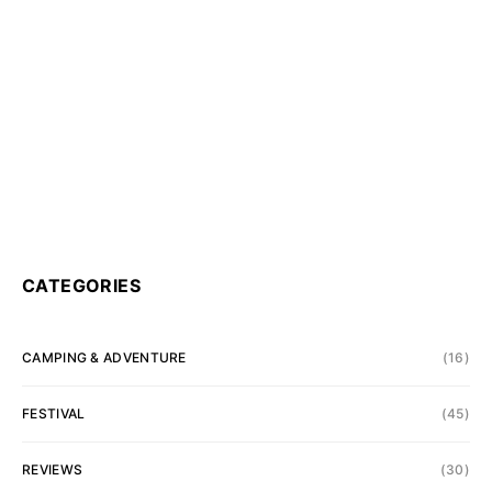
CATEGORIES
CAMPING & ADVENTURE
(16)
FESTIVAL
(45)
REVIEWS
(30)