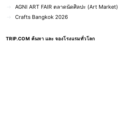
AGNI ART FAIR ตลาดนัดศิลปะ (Art Market)
Crafts Bangkok 2026
TRIP.COM ค้นหา และ จองโรงแรมทั่วโลก