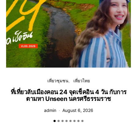
เที่ยวชุมชน
เที่ยวไทย
ที่เที่ยวลับเมืองคอน 24 จุดเช็คอิน 4 วัน กับการ
ตามหา Unseen นครศรีธรรมราช
admin
August 6, 2026