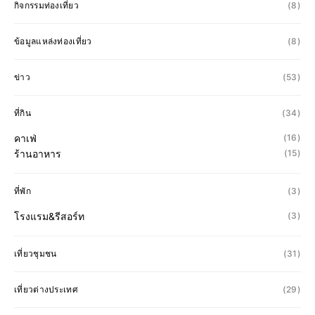
กิจกรรมท่องเที่ยว
(8)
ข้อมูลแหล่งท่องเที่ยว
(8)
ข่าว
(53)
ที่กิน
(34)
คาเฟ่
(16)
ร้านอาหาร
(15)
ที่พัก
(3)
โรงแรม&รีสอร์ท
(3)
เที่ยวชุมชน
(31)
เที่ยวต่างประเทศ
(29)