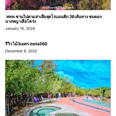
ททท.ชวนไปตามล่าเสือสุดโรแมนติก 26เส้นทาง ชมดอก
นางพญาเสือโคร่ง
January 16, 2024
รีวิว ไม้3เมตร insta360
December 8, 2022