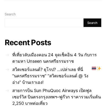
Search
Search
Recent Posts
ที่เที่ยวลับเมืองคอน 24 จุดเช็คอิน 4 วัน กับการ
ตามหา Unseen นครศรีธรรมราช
สวิตเซอร์แลนด์? ยุโรป? …เปล่าเลย ที่นี่
“นครศรีธรรมราช” “สวิตเซอร์แลนด์ @ วัง
อ่าง” บ้านเราเอง!
สายการบิน Sun PhuQuoc Airways เปิดฟูล
เซอร์วิส บินตรงกรุงเทพฯ–ฟูก๊วก ราคารวมเริ่มต้น
2,250 บาทต่อเที่ยว