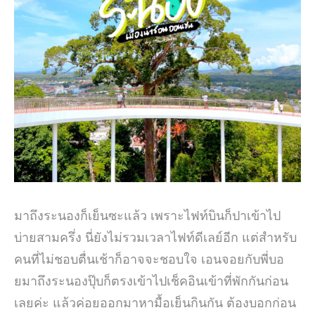
มาถึงระนองก็เย็นซะแล้ว เพราะไฟท์บินก็ปาเข้าไป
บ่ายสามครึ่ง นี่ยังไม่รวมเวลาไฟท์ดีเลย์อีก แต่สำหรับ
คนที่ไม่ชอบตื่นเช้าก็อาจจะชอบใจ เอนจอยกับพี่บอ
ยมาถึงระนองปุ๊บก็ตรงเข้าไปเช็คอินเข้าที่พักกันก่อน
เลยค่ะ แล้วค่อยออกมาหามื้อเย็นกินกัน ต้องบอกก่อน