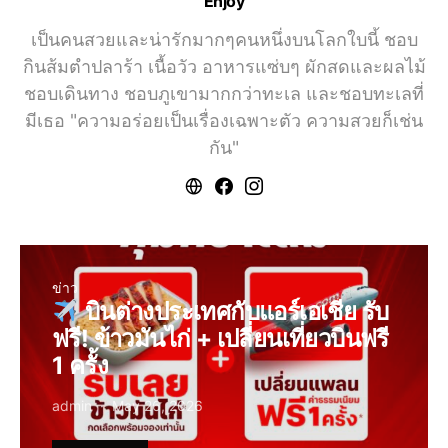
Enjoy
เป็นคนสวยและน่ารักมากๆคนหนึ่งบนโลกใบนี้ ชอบ
กินส้มตำปลาร้า เนื้อวัว อาหารแซ่บๆ ผักสดและผลไม้
ชอบเดินทาง ชอบภูเขามากกว่าทะเล และชอบทะเลที่
มีเธอ "ความอร่อยเป็นเรื่องเฉพาะตัว ความสวยก็เช่น
กัน"
ข่าว
บินต่างประเทศกับแอร์เอเชีย รับ
ฟรี! ข้าวมันไก่ + เปลี่ยนเที่ยวบินฟรี
1 ครั้ง
admin
May 26, 2026