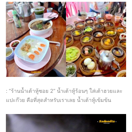
: “ร้านน้ำเต้าหู้ซอย 2” น้ำเต้าหู้ร้อนๆ ใส่เต้าฮวยและ
แปะก๊วย คือที่สุดสำหรับเราเลย น้ำเต้าหู้เข้มข้น