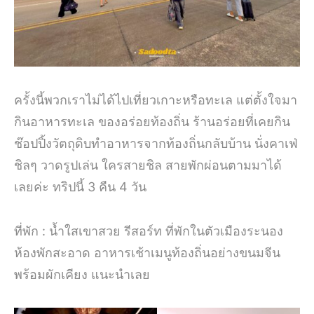
ครั้งนี้พวกเราไม่ได้ไปเที่ยวเกาะหรือทะเล แต่ตั้งใจมา
กินอาหารทะเล ของอร่อยท้องถิ่น ร้านอร่อยที่เคยกิน
ช๊อปปิ้งวัตถุดิบทำอาหารจากท้องถิ่นกลับบ้าน นั่งคาเฟ่
ชิลๆ วาดรูปเล่น ใครสายชิล สายพักผ่อนตามมาได้
เลยค่ะ ทริปนี้ 3 คืน 4 วัน
ที่พัก : น้ำใสเขาสวย รีสอร์ท ที่พักในตัวเมืองระนอง
ห้องพักสะอาด อาหารเช้าเมนูท้องถิ่นอย่างขนมจีน
พร้อมผักเคียง แนะนำเลย