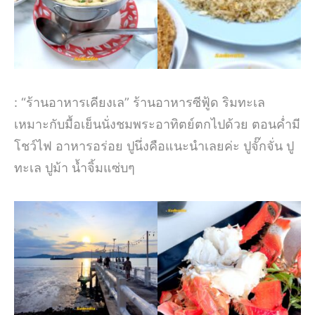
: “ร้านอาหารเคียงเล” ร้านอาหารซีฟู้ด ริมทะเล
เหมาะกับมื้อเย็นนั่งชมพระอาทิตย์ตกไปด้วย ตอนค่ำมี
โชว์ไฟ อาหารอร่อย ปูนึ่งคือแนะนำเลยค่ะ ปูจั๊กจั่น ปู
ทะเล ปูม้า น้ำจิ้มแซ่บๆ