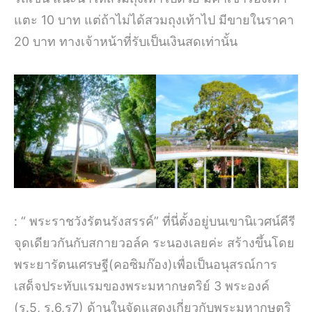
แตะ 10 บาท แต่ถ้าไม่ได้สวมถุงเท้าไป มีขายในราคา
20 บาท ทางเจ้าหน้าที่รับเป็นเงินสดเท่านั้น
: “ พระราชวังรัตนรังสรรค์” ที่นี่ตั้งอยู่บนเขานิเวศน์คีรี
จุดเดียวกันกับสกายวอล์ค ระนองเลยค่ะ สร้างขึ้นโดย
พระยารัตนเศรษฐี(คอซิมก๊อง)เพื่อเป็นอนุสรณ์การ
เสด็จประทับแรมของพระมหากษตริย์ 3 พระองค์
(ร.5, ร.6,ร7) ด้านในจัดแสดงเกี่ยวกับพระมหากษตริ