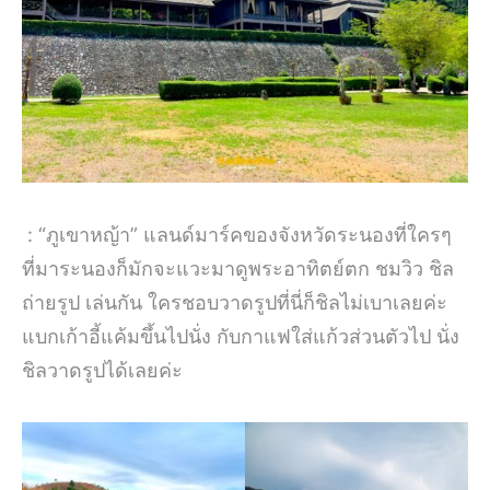
: “ภูเขาหญ้า” แลนด์มาร์คของจังหวัดระนองที่ใครๆ
ที่มาระนองก็มักจะแวะมาดูพระอาทิตย์ตก ชมวิว ชิล
ถ่ายรูป เล่นกัน ใครชอบวาดรูปที่นี่ก็ชิลไม่เบาเลยค่ะ
แบกเก้าอี้แค้มขึ้นไปนั่ง กับกาแฟใส่แก้วส่วนตัวไป นั่ง
ชิลวาดรูปได้เลยค่ะ