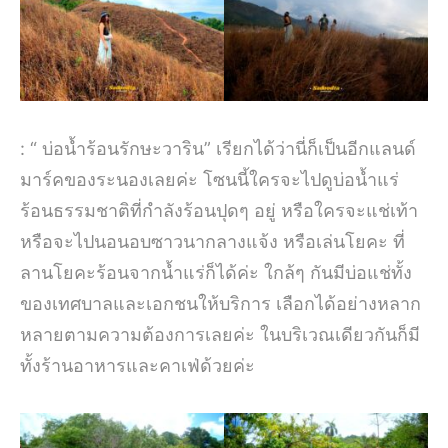
: “ บ่อน้ำร้อนรักษะวาริน” เรียกได้ว่านี่ก็เป็นอีกแลนด์
มาร์คของระนองเลยค่ะ โซนนี้ใครจะไปดูบ่อน้ำแร่
ร้อนธรรมชาติที่กำลังร้อนปุดๆ อยู่ หรือใครจะแช่เท้า
หรือจะไปนอนอบซาวนากลางแจ้ง หรือเล่นโยคะ ที่
ลานโยคะร้อนจากน้ำแร่ก็ได้ค่ะ ใกล้ๆ กันมีบ่อแช่ทั้ง
ของเทศบาลและเอกชนให้บริการ เลือกได้อย่างหลาก
หลายตามความต้องการเลยค่ะ ในบริเวณเดียวกันก็มี
ทั้งร้านอาหารและคาเฟ่ด้วยค่ะ