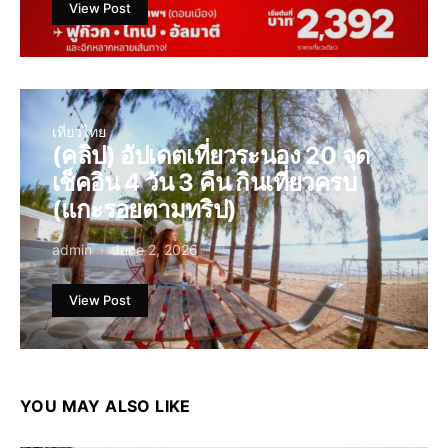
View Post
เที่ยวไทย
(คลิป) อัปเดตเที่ยวระนอง 20 จุด
เช็คอิน 4 วัน 3 คืน กินเที่ยวครบ
(แกะรอยตามทริป)
admin
June 2, 2026
View Post
YOU MAY ALSO LIKE