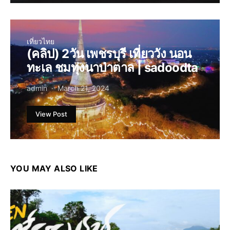
เที่ยวไทย
(คลิป) 2วัน เพชรบุรี เที่ยววัง นอน
ทะเล ชมทุ่งนาป่าตาล | sadoodta
admin
March 21, 2024
View Post
YOU MAY ALSO LIKE