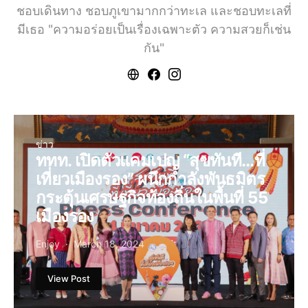
ชอบเดินทาง ชอบภูเขามากกว่าทะเล และชอบทะเลที่
มีเธอ "ความอร่อยเป็นเรื่องเฉพาะตัว ความสวยก็เช่น
กัน"
ข่าว
ททท. เปิดตัวแคมเปญ “สุขทันที…ที่
เที่ยวเมืองรอง” ผนึกกำลังพันธมิตร
กระตุ้นเศรษฐกิจท้องถิ่นในพื้นที่ 55
เมืองรอง
Enjoy
March 18, 2024
View Post