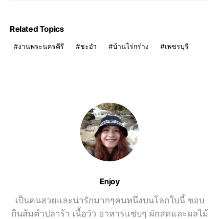
Related Topics
งานพระนครคีรี
ชะอำ
บ้านไร่กร่าง
เพชรบุรี
Enjoy
เป็นคนสวยและน่ารักมากๆคนหนึ่งบนโลกใบนี้ ชอบ
กินส้มตำปลาร้า เนื้อวัว อาหารแซ่บๆ ผักสดและผลไม้