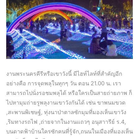
งานพระนครคีรีหรือเขาวังนี้ มีไฮท์ไลท์ที่สำคัญอีก
อย่างคือ การจุดพลุในทุกๆ วัน ตอน 21.00 น. เรา
สามารถไปนั่งรอชมพลุได้ หรือใครเป็นสายถ่ายภาพ ก็
ไปหามุมถ่ายรูพลุงานเขาวังกันได้ เช่น ขาพนมขวด
,สะพานพิเชษฐ์, ทุ่งนาป่าตาลซักมุมที่มองเห็นเขาวัง
,ริมทางรถไฟ ,ถ่ายจากในงานแถวๆ อนุสาารีย์ ร.4,
บนดาดฟ้าบ้านใครซักคนที่รู้จัก,ถนนในเมืองที่มองเห็น