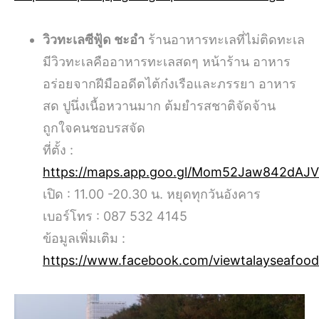
วิวทะเลซีฟู้ด ชะอำ
ร้านอาหารทะเลที่ไม่ติดทะเล
มีวิวทะเลคืออาหารทะเลสดๆ หน้าร้าน อาหาร
อร่อยจากฝีมืออดีตไต้ก๋งเรือและภรรยา อาหาร
สด ปูนึ่งเนื้อหวานมาก ต้มยำรสชาติจัดจ้าน
ถูกใจคนชอบรสจัด
ที่ตั้ง :
https://maps.app.goo.gl/Mom52Jaw842dAJ
เปิด : 11.00 -20.30 น. หยุดทุกวันอังคาร
เบอร์โทร : 087 532 4145
ข้อมูลเพิ่มเติม :
https://www.facebook.com/viewtalayseafoo