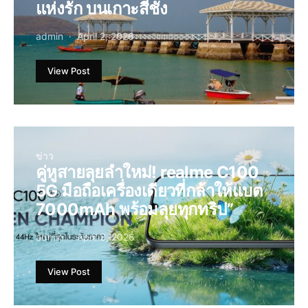
แห่งรัก บนเกาะสีชัง
admin
April 2, 2026
View Post
ข่าว
คู่หูสายลุยลำใหม่! realme C100
5G มือถือเครื่องเดียวที่กล้าให้แบต
7000mAh พร้อมลุยทุกทริป”
admin
April 3, 2026
View Post