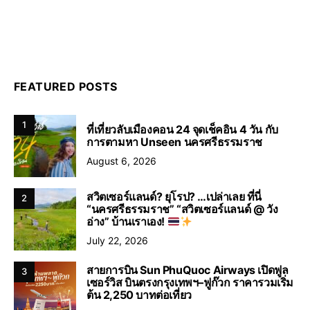
FEATURED POSTS
1
ที่เที่ยวลับเมืองคอน 24 จุดเช็คอิน 4 วัน กับ
การตามหา Unseen นครศรีธรรมราช
August 6, 2026
สวิตเซอร์แลนด์? ยุโรป? …เปล่าเลย ที่นี่
2
“นครศรีธรรมราช” “สวิตเซอร์แลนด์ @ วัง
อ่าง” บ้านเราเอง!
July 22, 2026
สายการบิน Sun PhuQuoc Airways เปิดฟูล
3
เซอร์วิส บินตรงกรุงเทพฯ–ฟูก๊วก ราคารวมเริ่ม
ต้น 2,250 บาทต่อเที่ยว