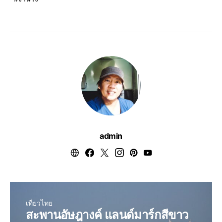
admin
เที่ยวไทย
สะพานอัษฎางค์ แลนด์มาร์กสีขาว