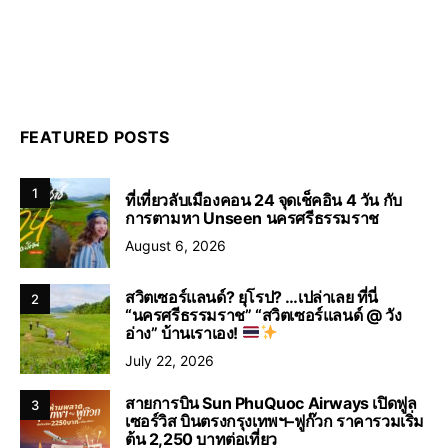
FEATURED POSTS
1
ที่เที่ยวลับเมืองคอน 24 จุดเช็คอิน 4 วัน กับ
การตามหา Unseen นครศรีธรรมราช
August 6, 2026
สวิตเซอร์แลนด์? ยุโรป? …เปล่าเลย ที่นี่
2
“นครศรีธรรมราช” “สวิตเซอร์แลนด์ @ วัง
อ่าง” บ้านเราเอง!
July 22, 2026
สายการบิน Sun PhuQuoc Airways เปิดฟูล
3
เซอร์วิส บินตรงกรุงเทพฯ–ฟูก๊วก ราคารวมเริ่ม
ต้น 2,250 บาทต่อเที่ยว