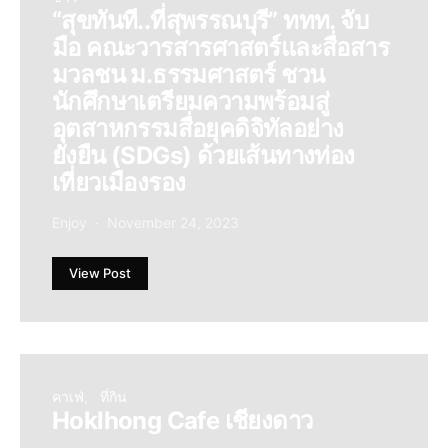
“สุขทันที..ที่สุพรรณบุรี” ททท. จับ
มือ คณะวารสารศาสตร์และสื่อสาร
มวลชน ม.ธรรมศาสตร์ ชวน
นักศึกษาเตรียมความพร้อมสู่
อุตสาหกรรมสื่อยุคดิจิทัลอย่าง
ยั่งยืน (SDGs) ด้วยเส้นทางท่อง
เที่ยวเมืองรอง
Enjoy
November 24, 2023
View Post
คาเฟ่
ที่กิน
Hoklhong Cafe เชียงดาว