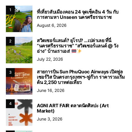
1
ที่เที่ยวลับเมืองคอน 24 จุดเช็คอิน 4 วัน กับ
การตามหา Unseen นครศรีธรรมราช
August 6, 2026
สวิตเซอร์แลนด์? ยุโรป? …เปล่าเลย ที่นี่
2
“นครศรีธรรมราช” “สวิตเซอร์แลนด์ @ วัง
อ่าง” บ้านเราเอง!
July 22, 2026
สายการบิน Sun PhuQuoc Airways เปิดฟูล
3
เซอร์วิส บินตรงกรุงเทพฯ–ฟูก๊วก ราคารวมเริ่ม
ต้น 2,250 บาทต่อเที่ยว
June 16, 2026
4
AGNI ART FAIR ตลาดนัดศิลปะ (Art
Market)
June 3, 2026