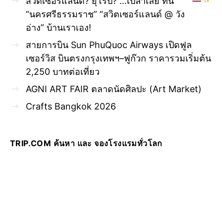
สวิตเซอร์แลนด์? ยุโรป? …เปล่าเลย ที่นี่
“นครศรีธรรมราช” “สวิตเซอร์แลนด์ @ วัง
อ่าง” บ้านเราเอง!
สายการบิน Sun PhuQuoc Airways เปิดฟูล
เซอร์วิส บินตรงกรุงเทพฯ–ฟูก๊วก ราคารวมเริ่มต้น
2,250 บาทต่อเที่ยว
AGNI ART FAIR ตลาดนัดศิลปะ (Art Market)
Crafts Bangkok 2026
TRIP.COM ค้นหา และ จองโรงแรมทั่วโลก