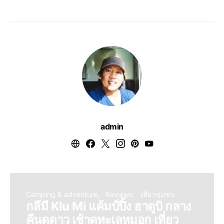
admin
Camping & adventure
Reviews
เที่ยวชุมชน
กลึมี Klu Mi แค้มป์ปิ้ง ฮาดูบิ กลาง
คืนดูดาว เช้าดูทะเลหมอก เที่ยว