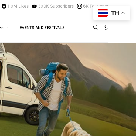
1.9M
Likes
390K
Subscribers
6K
Followers
TH
ไทย
EVENTS AND FESTIVALS