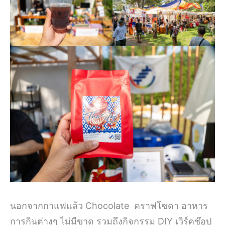
นอกจากกาแฟแล้ว Chocolate คราฟโซดา อาหาร
การกินต่างๆ ไม่มีขาด รวมถึงกิจกรรม DIY เวิร์คช๊อป