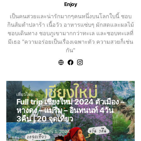
Enjoy
เป็นคนสวยและน่ารักมากๆคนหนึ่งบนโลกใบนี้ ชอบ
กินส้มตำปลาร้า เนื้อวัว อาหารแซ่บๆ ผักสดและผลไม้
ชอบเดินทาง ชอบภูเขามากกว่าทะเล และชอบทะเลที่
มีเธอ "ความอร่อยเป็นเรื่องเฉพาะตัว ความสวยก็เช่น
กัน"
เที่ยวไทย
Full trip เชียงใหม่ 2024 ตัวเมือง –
หางดง – แม่ริม – อินทนนท์ 4วัน
3คืน | 20 จุดเที่ยว
admin
February 1, 2024