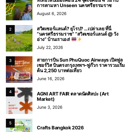
ที่เที่ยวลับเมืองคอน 24 จุดเช็คอิน 4 วัน กับ
การตามหา Unseen นครศรีธรรมราช
August 6, 2026
สวิตเซอร์แลนด์? ยุโรป? …เปล่าเลย ที่นี่
2
“นครศรีธรรมราช” “สวิตเซอร์แลนด์ @ วัง
อ่าง” บ้านเราเอง!
July 22, 2026
สายการบิน Sun PhuQuoc Airways เปิดฟูล
3
เซอร์วิส บินตรงกรุงเทพฯ–ฟูก๊วก ราคารวมเริ่ม
ต้น 2,250 บาทต่อเที่ยว
June 16, 2026
4
AGNI ART FAIR ตลาดนัดศิลปะ (Art
Market)
June 3, 2026
5
Crafts Bangkok 2026