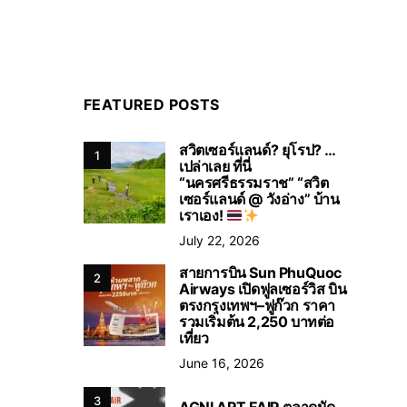
FEATURED POSTS
สวิตเซอร์แลนด์? ยุโรป? …
1
เปล่าเลย ที่นี่
“นครศรีธรรมราช” “สวิต
เซอร์แลนด์ @ วังอ่าง” บ้าน
เราเอง!
July 22, 2026
สายการบิน Sun PhuQuoc
2
Airways เปิดฟูลเซอร์วิส บิน
ตรงกรุงเทพฯ–ฟูก๊วก ราคา
รวมเริ่มต้น 2,250 บาทต่อ
เที่ยว
June 16, 2026
3
AGNI ART FAIR ตลาดนัด