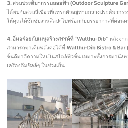
3. สวนประติมากรรมลอยฟ้า (Outdoor Sculpture Ga
ได้พบกับสวนสีเขียวที่แทรกตัวอยู่ท่ามกลางประติมากรรม
ให้คุณได้ซึมซับงานศิลปะไปพร้อมกับบรรยากาศที่ผ่อน
4. อิ่มอร่อยกับเมนูสร้างสรรค์ที่ “Watthu-Dib”
หลังจาก
สามารถมาเติมพลังต่อได้ที่
Watthu-Dib Bistro & Bar (ว
ชั้นดีมาตีความใหม่ในสไตล์ฟิวชั่น เหมาะทั้งการมานั่ง
เครื่องดื่มชิลล์ๆ ในช่วงเย็น