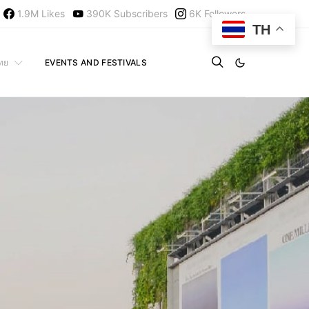
1.9M
Likes
390K
Subscribers
6K
Followers
TH
ไทย
EVENTS AND FESTIVALS