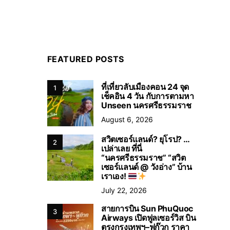
FEATURED POSTS
ที่เที่ยวลับเมืองคอน 24 จุด
1
เช็คอิน 4 วัน กับการตามหา
Unseen นครศรีธรรมราช
August 6, 2026
สวิตเซอร์แลนด์? ยุโรป? …
2
เปล่าเลย ที่นี่
“นครศรีธรรมราช” “สวิต
เซอร์แลนด์ @ วังอ่าง” บ้าน
เราเอง!
July 22, 2026
สายการบิน Sun PhuQuoc
3
Airways เปิดฟูลเซอร์วิส บิน
ตรงกรุงเทพฯ–ฟูก๊วก ราคา