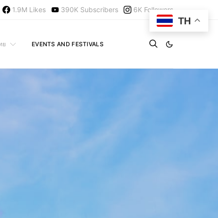
1.9M
Likes
390K
Subscribers
6K
Followers
TH
ไทย
EVENTS AND FESTIVALS