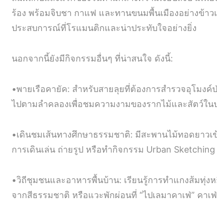
ร้อง พร้อมจิบชา กาแฟ และทานขนมพื้นเมืองอย่างข้าวเ
ประสบการณ์ที่โรแมนติกและน่าประทับใจอย่างยิ่ง
นอกจากนี้ยังมีกิจกรรมอื่นๆ ที่น่าสนใจ ดังนี้:
•พายเรือคายัค: สำหรับสายลุยที่ต้องการสำรวจอุโมงค
ไปตามลำคลองเพื่อชมความงามของรากไม้และสัตว์ใน
•เดินชมเส้นทางศึกษาธรรมชาติ: มีสะพานไม้ทอดยาวเ
การเดินเล่น ถ่ายรูป หรือทำกิจกรรม Urban Sketchin
•วิถีชุมชนและอาหารพื้นบ้าน: เรียนรู้การทำแกงส้มทุ่งห
จากสีธรรมชาติ หรือแวะพักผ่อนที่ “ไปเลมาคาเฟ่” คาเฟ